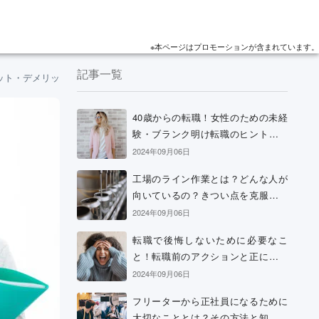
※本ページはプロモーションが含まれています。
記事一覧
ット・デメリットを押さえよう
40歳からの転職！女性のための未経
験・ブランク明け転職のヒントと考
え方
2024年09月06日
工場のライン作業とは？どんな人が
向いているの？きつい点を克服する
方法などを解説
2024年09月06日
転職で後悔しないために必要なこ
と！転職前のアクションと正に後悔
中の場合の解決策
2024年09月06日
フリーターから正社員になるために
大切なこととは？その方法と知って