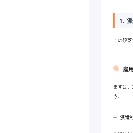
1.
この段落
雇
まずは、
う。
派遣