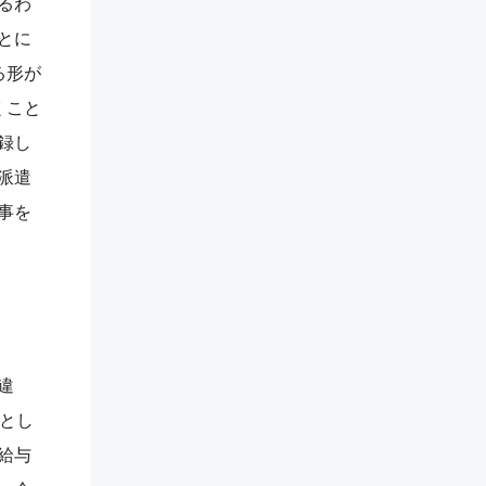
るわ
とに
る形が
くこと
録し
派遣
事を
違
とし
給与