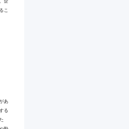
。企
るこ
があ
する
た
や勤