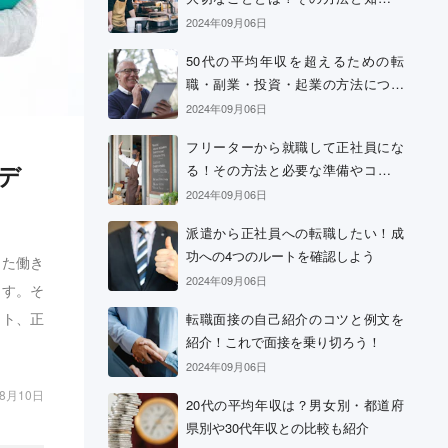
おきたい心構え
2024年09月06日
50代の平均年収を超えるための転
職・副業・投資・起業の方法につい
て
2024年09月06日
フリーターから就職して正社員にな
デ
る！その方法と必要な準備やコツに
ついて
2024年09月06日
派遣から正社員への転職したい！成
功への4つのルートを確認しよう
った働き
2024年09月06日
ます。そ
ット、正
転職面接の自己紹介のコツと例文を
紹介！これで面接を乗り切ろう！
2024年09月06日
08月10日
20代の平均年収は？男女別・都道府
県別や30代年収との比較も紹介