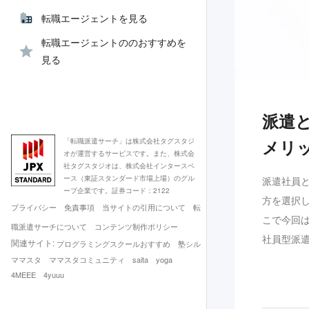
転職エージェントを見る
転職エージェントののおすすめを
見る
派遣
メリ
「転職派遣サーチ」は株式会社タグスタジ
オが運営するサービスです。また、株式会
社タグスタジオは、株式会社インタースペ
ース（東証スタンダード市場上場）のグル
派遣社員
ープ企業です。証券コード：2122
方を選択
プライバシー
免責事項
当サイトの引用について
転
こで今回
職派遣サーチについて
コンテンツ制作ポリシー
社員型派
関連サイト:
プログラミングスクールおすすめ
塾シル
ママスタ
ママスタコミュニティ
saita
yoga
4MEEE
4yuuu