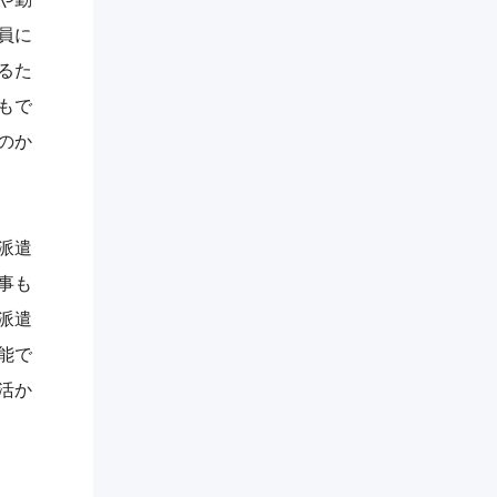
員に
るた
もで
のか
派遣
事も
派遣
能で
活か