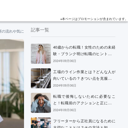
※本ページはプロモーションが含まれています。
記事一覧
断の流れや気になる注意点
40歳からの転職！女性のための未経
験・ブランク明け転職のヒントと考
え方
2024年09月06日
工場のライン作業とは？どんな人が
向いているの？きつい点を克服する
方法などを解説
2024年09月06日
転職で後悔しないために必要なこ
と！転職前のアクションと正に後悔
中の場合の解決策
2024年09月06日
フリーターから正社員になるために
大切なこととは？その方法と知って