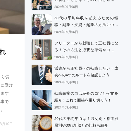
おきたい心構え
2024年09月06日
50代の平均年収を超えるための転
職・副業・投資・起業の方法につい
て
2024年09月06日
フリーターから就職して正社員にな
れ
る！その方法と必要な準備やコツに
ついて
2024年09月06日
派遣から正社員への転職したい！成
功への4つのルートを確認しよう
より労
2024年09月06日
的に受け
います
転職面接の自己紹介のコツと例文を
紹介！これで面接を乗り切ろう！
記事で
2024年09月06日
す。
20代の平均年収は？男女別・都道府
08月10日
県別や30代年収との比較も紹介