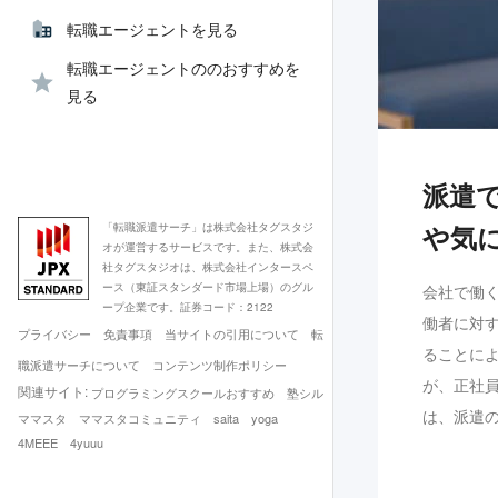
転職エージェントを見る
転職エージェントののおすすめを
見る
派遣
や気
「転職派遣サーチ」は株式会社タグスタジ
オが運営するサービスです。また、株式会
社タグスタジオは、株式会社インタースペ
ース（東証スタンダード市場上場）のグル
会社で働
ープ企業です。証券コード：2122
働者に対
プライバシー
免責事項
当サイトの引用について
転
ることに
職派遣サーチについて
コンテンツ制作ポリシー
が、正社
関連サイト:
プログラミングスクールおすすめ
塾シル
は、派遣
ママスタ
ママスタコミュニティ
saita
yoga
4MEEE
4yuuu