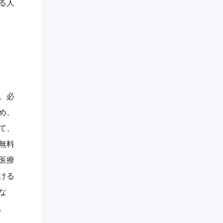
る人
。必
め、
て、
無料
医療
ける
な
。