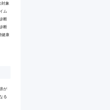
の対象
イム
診断
診断
期健康
誰が
なる