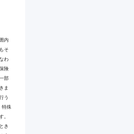
囲内
もそ
なわ
保険
一部
きま
行う
。特殊
す。
とき