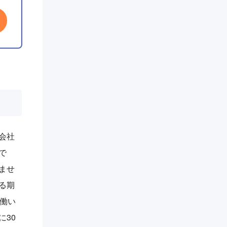
会社
で
ませ
る期
働い
30