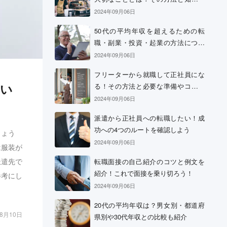
おきたい心構え
2024年09月06日
50代の平均年収を超えるための転
職・副業・投資・起業の方法につい
て
2024年09月06日
フリーターから就職して正社員にな
しい
る！その方法と必要な準備やコツに
ついて
2024年09月06日
派遣から正社員への転職したい！成
功への4つのルートを確認しよう
しょう
2024年09月06日
は服装が
派遣先で
転職面接の自己紹介のコツと例文を
紹介！これで面接を乗り切ろう！
参考にし
2024年09月06日
20代の平均年収は？男女別・都道府
08月10日
県別や30代年収との比較も紹介