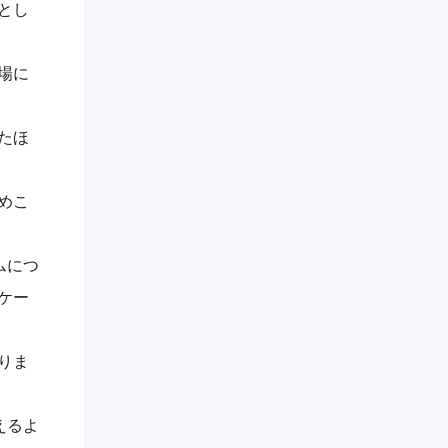
とし
場に
たほ
めこ
ムにつ
ケー
りま
えるよ