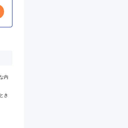
な内
とき