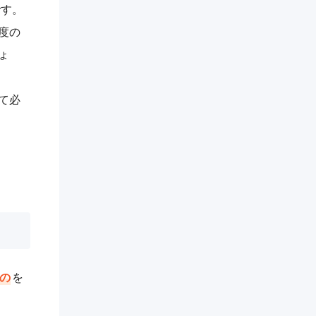
です。
度の
ょ
て必
の
を