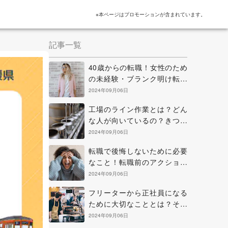
※本ページはプロモーションが含まれています。
記事一覧
40歳からの転職！女性のため
の未経験・ブランク明け転職
のヒントと考え方
2024年09月06日
工場のライン作業とは？どん
な人が向いているの？きつい
点を克服する方法などを解説
2024年09月06日
転職で後悔しないために必要
なこと！転職前のアクション
と正に後悔中の場合の解決策
2024年09月06日
フリーターから正社員になる
ために大切なこととは？その
方法と知っておきたい心構え
2024年09月06日