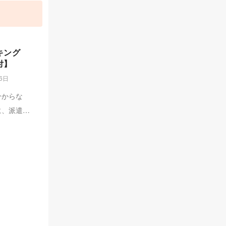
キング
付】
26日
分からな
に、派遣会
遣会社ラン
キャリアプ
しない派遣
にめぐり合
たりの派遣
う。