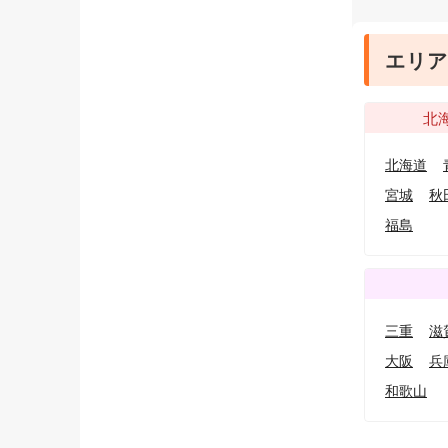
エリア
北
北海道
宮城
秋
福島
三重
滋
大阪
兵
和歌山