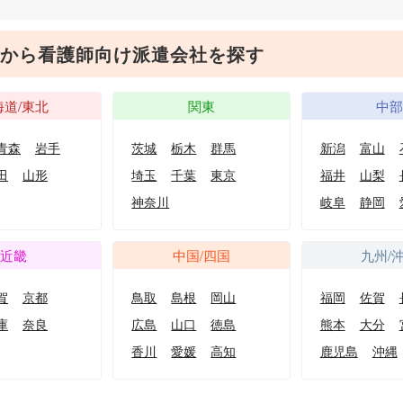
から看護師向け派遣会社を探す
海道/東北
関東
中
青森
岩手
茨城
栃木
群馬
新潟
富山
田
山形
埼玉
千葉
東京
福井
山梨
神奈川
岐阜
静岡
近畿
中国/四国
九州/
賀
京都
鳥取
島根
岡山
福岡
佐賀
庫
奈良
広島
山口
徳島
熊本
大分
香川
愛媛
高知
鹿児島
沖縄