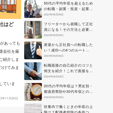
50代の平均年収を超えるため
の転職・副業・投資・起業の
方法について
2024年09月06日
社はど
フリーターから就職して正社
員になる！その方法と必要な
準備やコツについて
2024年09月06日
があっても
派遣から正社員への転職した
い！成功への4つのルートを確
遣会社を厳
認しよう
2024年09月06日
ご紹介しま
転職面接の自己紹介のコツと
つけてみま
例文を紹介！これで面接を乗
り切ろう！
2024年09月06日
していま
20代の平均年収は？男女別・
都道府県別や30代年収との比
較も紹介
2024年09月06日
23年11月20日
扶養内で働くときの年収の上
限は？配偶者控除の条件つい