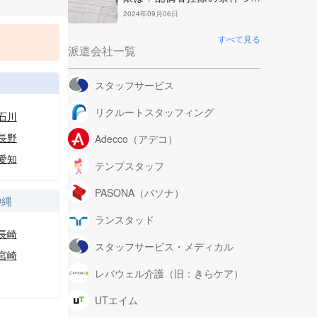
て解説
2024年09月06日
すべて見る
派遣会社一覧
部
スタッフサービス
リクルートスタッフィング
石川
長野
Adecco（アデコ）
愛知
テンプスタッフ
PASONA（パソナ）
沖縄
ランスタッド
長崎
スタッフサービス・メディカル
宮崎
レバウェル介護（旧：きらケア）
UTエイム