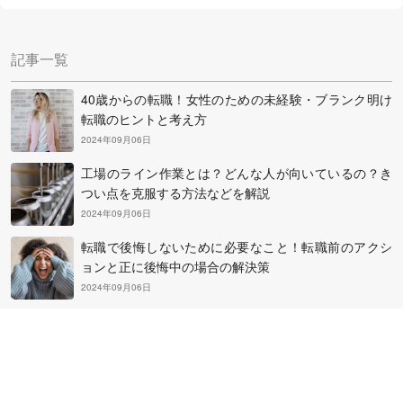
中田社長に伺った「失敗しない派遣会社の選びかた」や
「良い求人にめぐり合うコツ」を参考に、自分にぴったり
記事一覧
の派遣会社を選んで登録してみましょう。
40歳からの転職！女性のための未経験・ブランク明け
転職のヒントと考え方
2024年09月06日
工場のライン作業とは？どんな人が向いているの？き
つい点を克服する方法などを解説
2024年09月06日
転職で後悔しないために必要なこと！転職前のアクシ
ョンと正に後悔中の場合の解決策
2024年09月06日
フリーターから正社員になるために大切なこととは？
その方法と知っておきたい心構え
2024年09月06日
50代の平均年収を超えるための転職・副業・投資・起