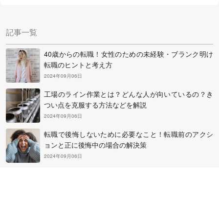
中田社長に伺った「失敗しない派遣会社の選びかた」や
「良い求人にめぐり合うコツ」を参考に、自分にぴったり
記事一覧
の派遣会社を選んで登録してみましょう。
40歳からの転職！女性のための未経験・ブランク明け
転職のヒントと考え方
2024年09月06日
工場のライン作業とは？どんな人が向いているの？き
つい点を克服する方法などを解説
2024年09月06日
転職で後悔しないために必要なこと！転職前のアクシ
ョンと正に後悔中の場合の解決策
2024年09月06日
フリーターから正社員になるために大切なこととは？
その方法と知っておきたい心構え
2024年09月06日
50代の平均年収を超えるための転職・副業・投資・起