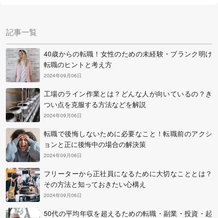
中田社長に伺った「失敗しない派遣会社の選びかた」や
「良い求人にめぐり合うコツ」を参考に、自分にぴったり
記事一覧
の派遣会社を選んで登録してみましょう。
40歳からの転職！女性のための未経験・ブランク明け
転職のヒントと考え方
2024年09月06日
工場のライン作業とは？どんな人が向いているの？き
つい点を克服する方法などを解説
2024年09月06日
転職で後悔しないために必要なこと！転職前のアクシ
ョンと正に後悔中の場合の解決策
2024年09月06日
フリーターから正社員になるために大切なこととは？
その方法と知っておきたい心構え
2024年09月06日
50代の平均年収を超えるための転職・副業・投資・起