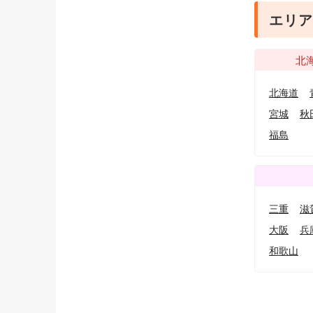
エリア
北
北海道
宮城
秋
福島
三重
滋
大阪
兵
和歌山