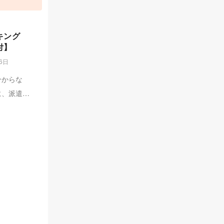
キング
付】
26日
分からな
に、派遣会
遣会社ラン
キャリアプ
しない派遣
にめぐり合
たりの派遣
う。