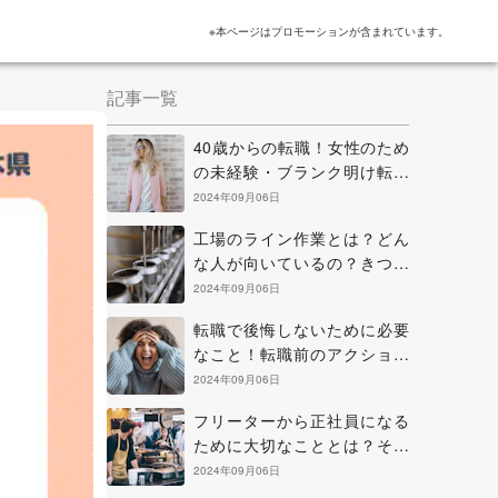
※本ページはプロモーションが含まれています。
記事一覧
40歳からの転職！女性のため
の未経験・ブランク明け転職
のヒントと考え方
2024年09月06日
工場のライン作業とは？どん
な人が向いているの？きつい
点を克服する方法などを解説
2024年09月06日
転職で後悔しないために必要
なこと！転職前のアクション
と正に後悔中の場合の解決策
2024年09月06日
フリーターから正社員になる
ために大切なこととは？その
方法と知っておきたい心構え
2024年09月06日