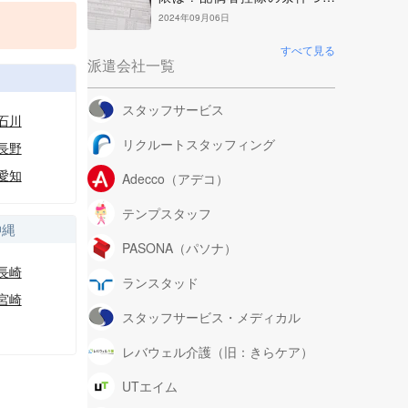
て解説
2024年09月06日
すべて見る
派遣会社一覧
部
スタッフサービス
石川
リクルートスタッフィング
長野
愛知
Adecco（アデコ）
テンプスタッフ
沖縄
PASONA（パソナ）
長崎
ランスタッド
宮崎
スタッフサービス・メディカル
レバウェル介護（旧：きらケア）
UTエイム