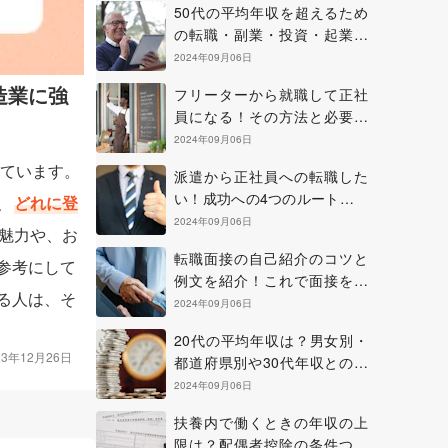
50代の平均年収を超えるため
の転職・副業・投資・起業の
方法について
2024年09月06日
造業に強
フリーターから就職して正社
員になる！その方法と必要な
準備やコツについて
2024年09月06日
ています。
派遣から正社員への転職した
い！成功への4つのルートを確
、
どれに登
認しよう
2024年09月06日
魅力や、お
転職面接の自己紹介のコツと
参考にして
例文を紹介！これで面接を乗
る人は、そ
り切ろう！
2024年09月06日
20代の平均年収は？男女別・
23年12月26日
都道府県別や30代年収との比
較も紹介
2024年09月06日
扶養内で働くときの年収の上
限は？配偶者控除の条件つい