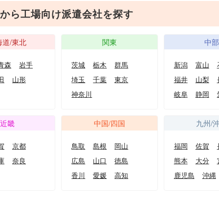
から工場向け派遣会社を探す
海道/東北
関東
中
青森
岩手
茨城
栃木
群馬
新潟
富山
田
山形
埼玉
千葉
東京
福井
山梨
神奈川
岐阜
静岡
近畿
中国/四国
九州/
賀
京都
鳥取
島根
岡山
福岡
佐賀
庫
奈良
広島
山口
徳島
熊本
大分
香川
愛媛
高知
鹿児島
沖縄