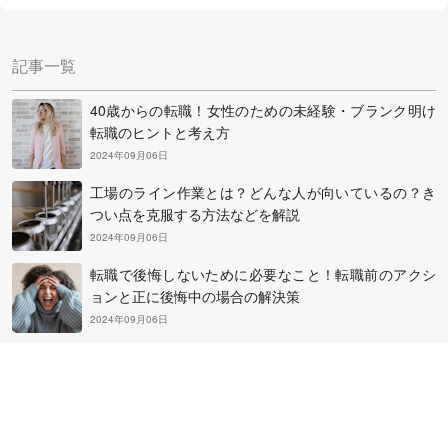
中田社長に伺った「失敗しない派遣会社の選びかた」や
「良い求人にめぐり合うコツ」を参考に、自分にぴったり
記事一覧
の派遣会社を選んで登録してみましょう。
40歳からの転職！女性のための未経験・ブランク明け
転職のヒントと考え方
2024年09月06日
工場のライン作業とは？どんな人が向いているの？き
つい点を克服する方法などを解説
2024年09月06日
転職で後悔しないために必要なこと！転職前のアクシ
ョンと正に後悔中の場合の解決策
2024年09月06日
フリーターから正社員になるために大切なこととは？
その方法と知っておきたい心構え
2024年09月06日
50代の平均年収を超えるための転職・副業・投資・起