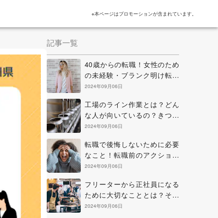
※本ページはプロモーションが含まれています。
記事一覧
40歳からの転職！女性のため
の未経験・ブランク明け転職
のヒントと考え方
2024年09月06日
工場のライン作業とは？どん
な人が向いているの？きつい
点を克服する方法などを解説
2024年09月06日
転職で後悔しないために必要
なこと！転職前のアクション
と正に後悔中の場合の解決策
2024年09月06日
フリーターから正社員になる
ために大切なこととは？その
方法と知っておきたい心構え
2024年09月06日