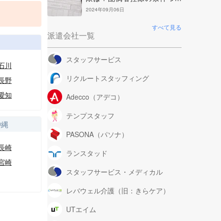
て解説
2024年09月06日
すべて見る
派遣会社一覧
部
スタッフサービス
石川
リクルートスタッフィング
長野
愛知
Adecco（アデコ）
テンプスタッフ
沖縄
PASONA（パソナ）
長崎
ランスタッド
宮崎
スタッフサービス・メディカル
レバウェル介護（旧：きらケア）
UTエイム