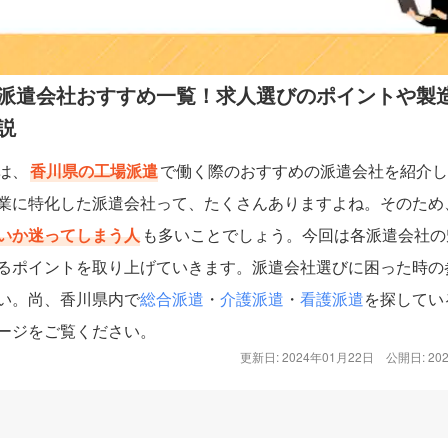
派遣会社おすすめ一覧！求人選びのポイントや製
説
は、
香川県の工場派遣
で働く際のおすすめの派遣会社を紹介し
業に特化した派遣会社って、たくさんありますよね。そのため
いか迷ってしまう人
も多いことでしょう。今回は各派遣会社の
るポイントを取り上げていきます。派遣会社選びに困った時の
い。尚、香川県内で
総合派遣
・
介護派遣
・
看護派遣
を探してい
ージをご覧ください。
更新日: 2024年01月22日
公開日: 20