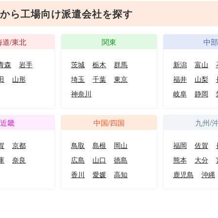
から工場向け派遣会社を探す
海道/東北
関東
中
青森
岩手
茨城
栃木
群馬
新潟
富山
田
山形
埼玉
千葉
東京
福井
山梨
神奈川
岐阜
静岡
近畿
中国/四国
九州/
賀
京都
鳥取
島根
岡山
福岡
佐賀
庫
奈良
広島
山口
徳島
熊本
大分
香川
愛媛
高知
鹿児島
沖縄