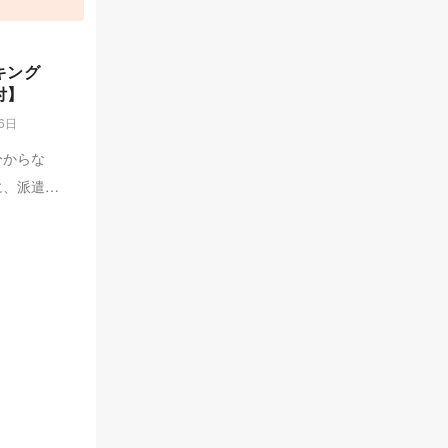
キング
付】
26日
分からな
に、派遣会
遣会社ラン
キャリアプ
しない派遣
にめぐり合
たりの派遣
う。