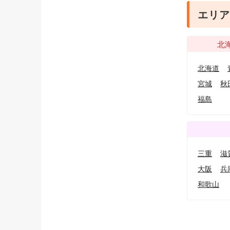
エリア
北
北海道
宮城
秋
福島
三重
滋
大阪
兵
和歌山