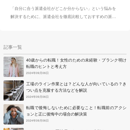
「自分に合う派遣会社がどこか分からない」という悩みを
解決するために、派遣会社を徹底比較しておすすめの派遣
会社ランキングを紹介します。株式会社キャリアプラスの
中田社長に伺った「失敗しない派遣会社の選びかた」や
「良い求人にめぐり合うコツ」を参考に、自分にぴったり
記事一覧
の派遣会社を選んで登録してみましょう。
40歳からの転職！女性のための未経験・ブランク明け
転職のヒントと考え方
2024年09月06日
工場のライン作業とは？どんな人が向いているの？き
つい点を克服する方法などを解説
2024年09月06日
転職で後悔しないために必要なこと！転職前のアクシ
ョンと正に後悔中の場合の解決策
2024年09月06日