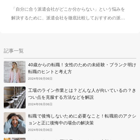
「自分に合う派遣会社がどこか分からない」という悩みを
解決するために、派遣会社を徹底比較しておすすめの派遣
会社ランキングを紹介します。株式会社キャリアプラスの
中田社長に伺った「失敗しない派遣会社の選びかた」や
「良い求人にめぐり合うコツ」を参考に、自分にぴったり
記事一覧
の派遣会社を選んで登録してみましょう。
40歳からの転職！女性のための未経験・ブランク明け
転職のヒントと考え方
2024年09月06日
工場のライン作業とは？どんな人が向いているの？き
つい点を克服する方法などを解説
2024年09月06日
転職で後悔しないために必要なこと！転職前のアクシ
ョンと正に後悔中の場合の解決策
2024年09月06日