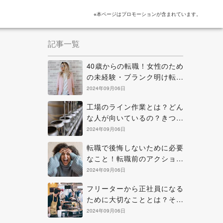
※本ページはプロモーションが含まれています。
記事一覧
40歳からの転職！女性のため
の未経験・ブランク明け転職
のヒントと考え方
2024年09月06日
工場のライン作業とは？どん
な人が向いているの？きつい
点を克服する方法などを解説
2024年09月06日
転職で後悔しないために必要
なこと！転職前のアクション
と正に後悔中の場合の解決策
2024年09月06日
フリーターから正社員になる
ために大切なこととは？その
方法と知っておきたい心構え
2024年09月06日