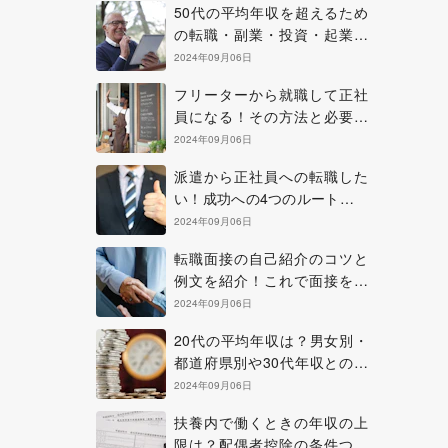
50代の平均年収を超えるため
の転職・副業・投資・起業の
方法について
2024年09月06日
フリーターから就職して正社
員になる！その方法と必要な
準備やコツについて
2024年09月06日
派遣から正社員への転職した
い！成功への4つのルートを確
認しよう
2024年09月06日
転職面接の自己紹介のコツと
例文を紹介！これで面接を乗
り切ろう！
2024年09月06日
20代の平均年収は？男女別・
都道府県別や30代年収との比
較も紹介
2024年09月06日
扶養内で働くときの年収の上
限は？配偶者控除の条件つい